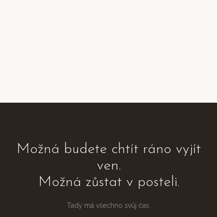
Možná budete chtít ráno vyjít
ven.
Možná zůstat v posteli.
Tady má všechno svůj čas.