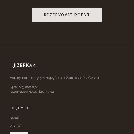
REZERVOVAT POBYT
Horský hotel ukrytý v nejvýše položené osadě v Česku.
+420 725 688 677
rezervace@hotel-jizerka.cz
OBJEVTE
Domů
Pokoje