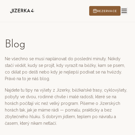
REZERVACE
Blog
HOTEL
Ne všechno se musí naplánovat do poslední minuty. Někdy
stačí vědět, kudy se projít, kdy vyrazit na běžky, kam se psem,
co dělat po dešti nebo kdy je nejlepší podívat se na hvězdy.
ZÁŽITKY
Právě na to je náš blog.
Najdete tu tipy na výlety z Jizerky, běžkařské trasy, cyklovýlety,
pobyty ve dvou, rodinné chvíle i malé radosti, které se na
horách počítají víc než velký program. Píšeme o Jizerských
CS
EN
DE
PL
horách tak, jak je máme rádi — pomalu, prakticky a bez
zbytečného hluku. S dobrým jídlem, teplem po návratu a
časem, který nikam netlačí.