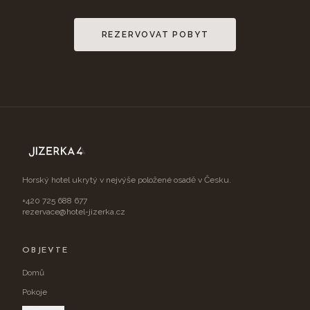
REZERVOVAT POBYT
Horský hotel ukrytý v nejvýše položené osadě v Česku.
+420 725 688 677
rezervace@hotel-jizerka.cz
OBJEVTE
Domů
Pokoje