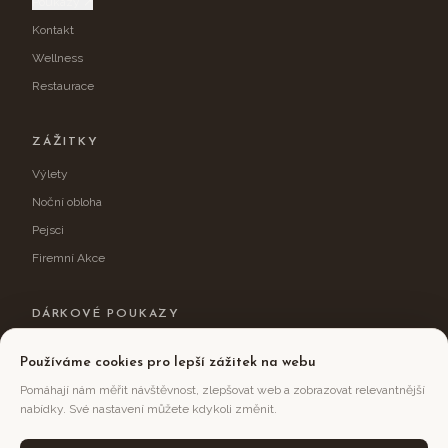
Poukazy ↗
Kontakt
Wellness
Restaurace
ZÁŽITKY
Výlety
Noční obloha
Pejsci
Firemní Akce
DÁRKOVÉ POUKAZY
Obdarujte sebe nebo své blízké zážitkovým pobytem na Jizerce.
Používáme cookies pro lepší zážitek na webu
Vybrat voucher →
Pomáhají nám měřit návštěvnost, zlepšovat web a zobrazovat relevantnější
nabídky. Své nastavení můžete kdykoli změnit.