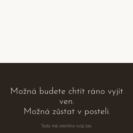
Možná budete chtít ráno vyjít
ven.
Možná zůstat v posteli.
Tady má všechno svůj čas.