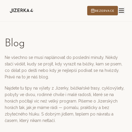
REZERVACE
Blog
HOTEL
Ne všechno se musí naplánovat do poslední minuty. Někdy
stačí vědět, kudy se projít, kdy vyrazit na běžky, kam se psem,
co dělat po dešti nebo kdy je nejlepší podívat se na hvězdy.
ZÁŽITKY
Právě na to je náš blog.
Najdete tu tipy na výlety z Jizerky, běžkařské trasy, cyklovýlety,
pobyty ve dvou, rodinné chvíle i malé radosti, které se na
horách počítají víc než velký program. Píšeme o Jizerských
CS
EN
DE
PL
horách tak, jak je máme rádi — pomalu, prakticky a bez
zbytečného hluku. S dobrým jídlem, teplem po návratu a
časem, který nikam netlačí.