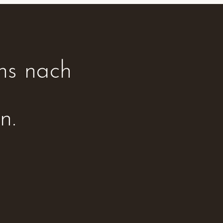
ns nach
n.