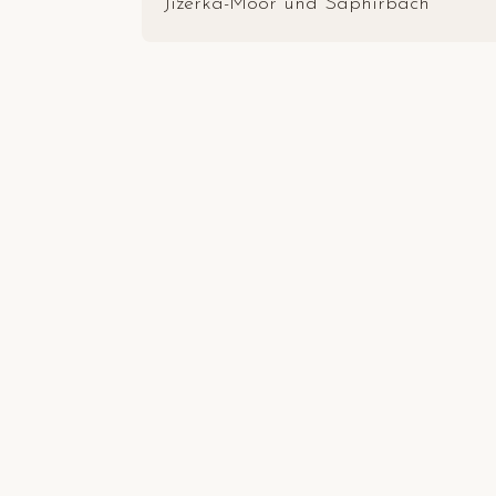
Jizerka-Moor und Saphirbach
Vielle
V