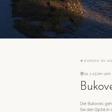
ZURÜCK ZU A
ca. 1-1,5 km vom
Bukov
Der Bukovec gehö
Sie den Gipfel i