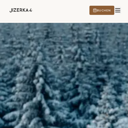
BUCHEN
HOTEL
ERLEBNISSE
CS
EN
DE
PL