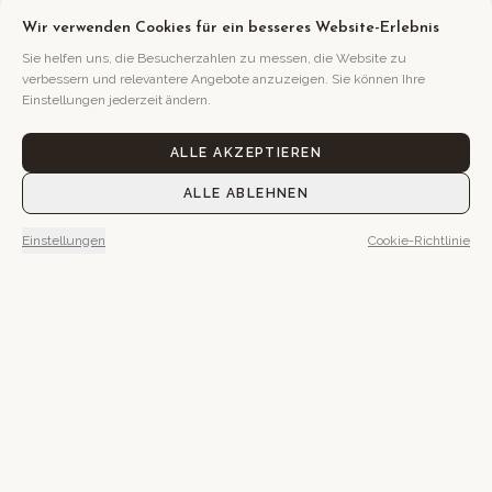
Wir verwenden Cookies für ein besseres Website-Erlebnis
Sie helfen uns, die Besucherzahlen zu messen, die Website zu
verbessern und relevantere Angebote anzuzeigen. Sie können Ihre
Einstellungen jederzeit ändern.
ALLE AKZEPTIEREN
ALLE ABLEHNEN
Vielleicht möchten Sie
Einstellungen
Cookie-Richtlinie
morgens nach draußen
gehen.
Vielleicht im Bett bleiben.
Hier hat alles seine Zeit.
AUFENTHALT BUCHEN