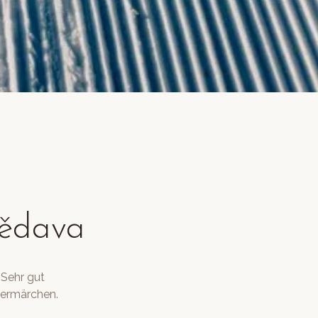
mědava
 Sehr gut
termärchen.