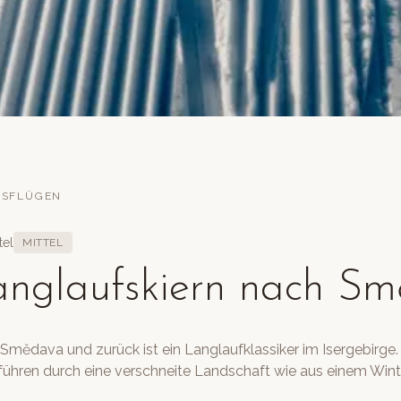
USFLÜGEN
tel
MITTEL
anglaufskiern nach S
Smědava und zurück ist ein Langlaufklassiker im Isergebirge.
führen durch eine verschneite Landschaft wie aus einem Win