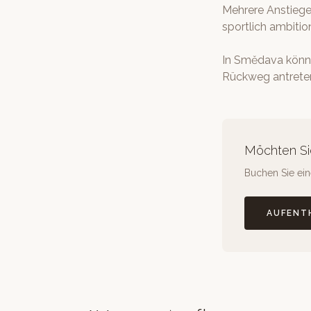
Mehrere Anstiege
sportlich ambitio
In Smědava könne
Rückweg antrete
Möchten Si
Buchen Sie eine
AUFENT