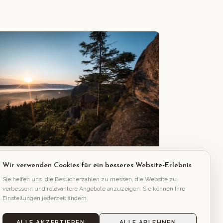
ca. 4,7 km vom Hotel
Wir verwenden Cookies für ein besseres Website-Erlebnis
Pytlácké kameny
Sie helfen uns, die Besucherzahlen zu messen, die Website zu
verbessern und relevantere Angebote anzuzeigen. Sie können Ihre
Einstellungen jederzeit ändern.
ALLE AKZEPTIEREN
ALLE ABLEHNEN