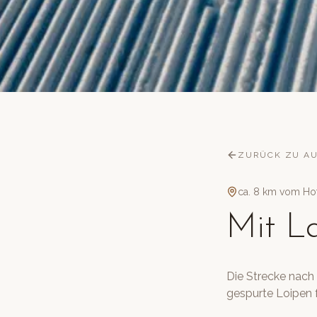
ZURÜCK ZU A
ca. 8 km vom Ho
Mit L
Die Strecke nach 
gespurte Loipen 