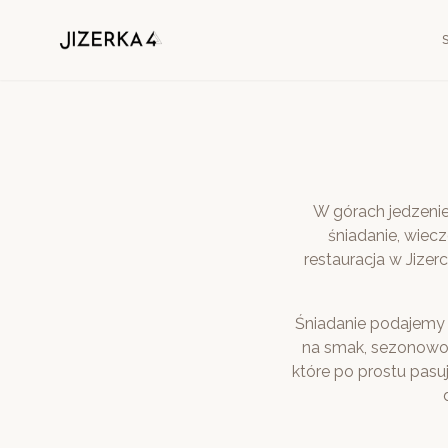
W górach jedzeni
śniadanie, wiec
restauracja w Jizer
Śniadanie podajemy 
na smak, sezonowoś
które po prostu pasuj