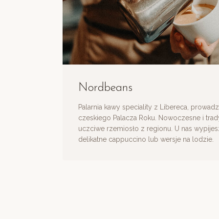
Nordbeans
Palarnia kawy speciality z Libereca, prowa
czeskiego Palacza Roku. Nowoczesne i trad
uczciwe rzemiosło z regionu. U nas wypije
delikatne cappuccino lub wersje na lodzie.