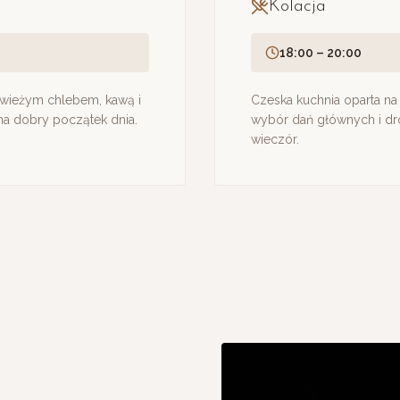
Kolacja
18:00 – 20:00
świeżym chlebem, kawą i
Czeska kuchnia oparta na
na dobry początek dnia.
wybór dań głównych i dr
wieczór.