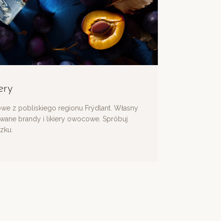
ery
e z pobliskiego regionu Frýdlant. Własny
owane brandy i likiery owocowe. Spróbuj
zku.