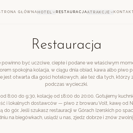
STRONA GŁÓWNA
RESTAURACJA
KONTAK
HOTEL
ATRAKCJE
Restauracja
e powinno być uczciwe, ciepłe i podane we właściwym mome
zorem spokojna kolacja, w ciągu dnia obiad, kawa albo piwo 
ce jest otwarta dla gości hotelowych, ale też dla tych, którzy 
podczas wycieczki.
od 8:00 do 9:30, kolację od 18:00 do 20:00. Gotujemy kuchni
ć i lokalnych dostawców — piwo z browaru Volt, kawę od Nor
ą do gór. Jeśli szukasz restauracji w Górach Izerskich po sp
dniu na biegówkach, usiądź u nas, zjedz dobrze i znów zwolnij