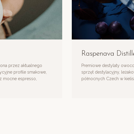
Raspenava Distill
dzona przez aktualnego
Premiowe destylaty owocow
ycyjne profile smakowe,
sprzęt destylacyjny, leżak
sz mocne espresso,
północnych Czech w kielis