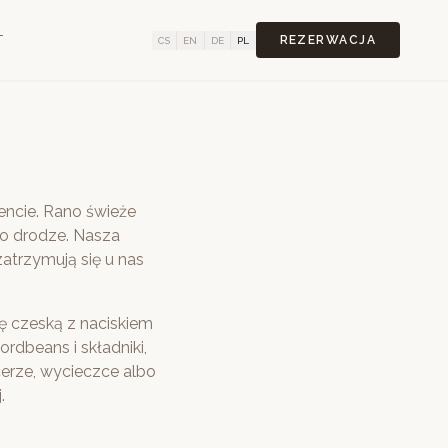
T
REZERWACJA
CS
EN
DE
PL
ncie. Rano świeże
po drodze. Nasza
zatrzymują się u nas
ę czeską z naciskiem
dbeans i składniki,
acerze, wycieczce albo
.