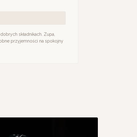
 dobrych składnikach. Zupa,
obne przyjemności na spokojny