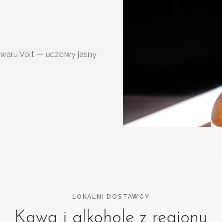
waru Volt — uczciwy jasny
LOKALNI DOSTAWCY
Kawa i alkohole z regionu