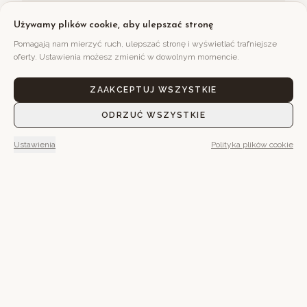
Pytlácké kameny
Używamy plików cookie, aby ulepszać stronę
Pomagają nam mierzyć ruch, ulepszać stronę i wyświetlać trafniejsze
oferty. Ustawienia możesz zmienić w dowolnym momencie.
ZAAKCEPTUJ WSZYSTKIE
ODRZUĆ WSZYSTKIE
Ustawienia
Polityka plików cookie
Może rano od razu wyjdziesz
na szlak.
A może zostaniesz jeszcze
chwilę w łóżku.
Tutaj wszystko ma swój czas.