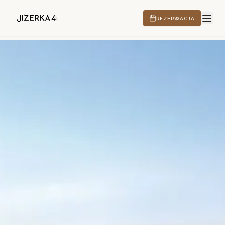
REZERWACJA
HOTEL
ATRAKCJE
CS
EN
DE
PL