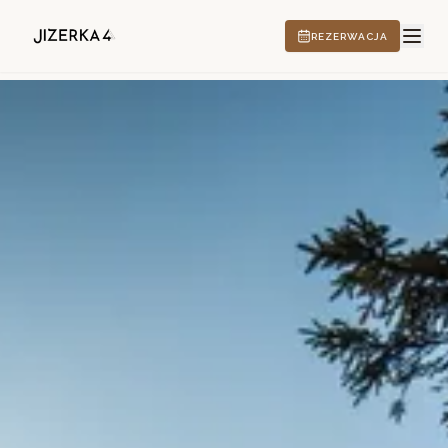
REZERWACJA
HOTEL
ATRAKCJE
CS
EN
DE
PL