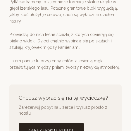
Pytlácké kameny to tajemnicze formacje skalne ukryte w
głębi izerskiego lasu. Potężne granitowe bloki wyglądają,
jakby ktoś ułożył je celowo, choć są wyłącznie dziełem
natury.
Prowadzą do nich leśne ścieżki, z których otwierają się
piękne widoki. Dzieci chętnie wspinają się po skałach i
szukają kryjówek między kamieniami.
Latem panuje tu przyjemny chłód, a jesienią mgła
prześwitująca między pniami tworzy niezwykłą atmosferę.
Chcesz wybrać się na tę wycieczkę?
Zarezerwuj pobyt na Jizerce i wyrusz prosto z
hotelu.
ZAREZERWUJ POBYT