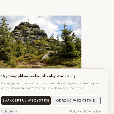
Używamy plików cookie, aby ulepszać stronę
ok. 9–11 km od hotelu
Pomagają nam mierzyć ruch, ulepszać stronę i wyświetlać trafniejsze
oferty. Ustawienia możesz zmienić w dowolnym momencie.
Jizera
ZAAKCEPTUJ WSZYSTKIE
ODRZUĆ WSZYSTKIE
Ustawienia
Polityka plików cookie