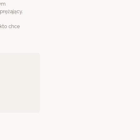
nym
prężający.
 kto chce