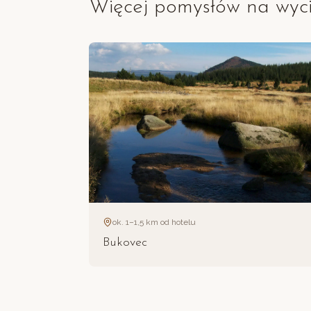
Więcej pomysłów na wyci
ok. 1–1,5 km od hotelu
Bukovec