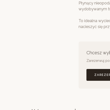
Płynący nieopod
wydobywanym tu w
To idealna wyciec
nacieszyć się pr
Chcesz wyb
Zarezerwuj pob
ZAREZE