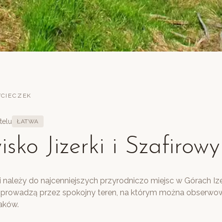
CIECZEK
telu
ŁATWA
isko Jizerki i Szafirow
i należy do najcenniejszych przyrodniczo miejsc w Górach Ize
i prowadzą przez spokojny teren, na którym można obserwo
taków.