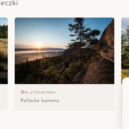
eczki
ok. 4,7 km od hotelu
Pytlácké kameny