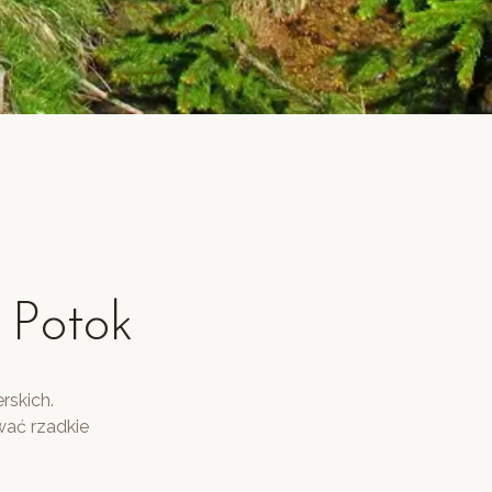
y Potok
rskich.
wać rzadkie