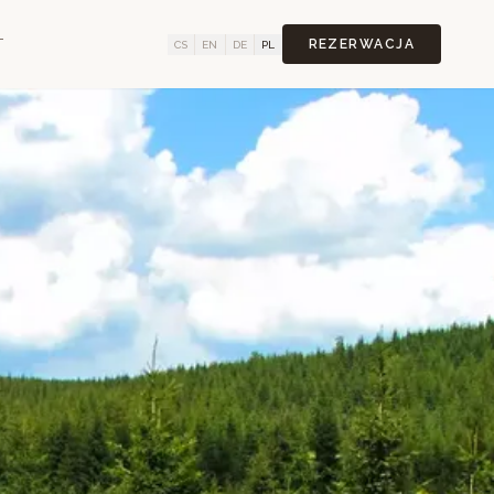
T
REZERWACJA
CS
EN
DE
PL