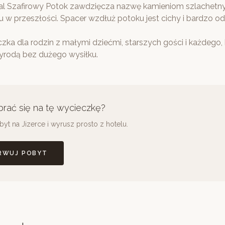
al Szafirowy Potok zawdzięcza nazwę kamieniom szlachet
 przeszłości. Spacer wzdłuż potoku jest cichy i bardzo od
zka dla rodzin z małymi dziećmi, starszych gości i każdego,
zyrodą bez dużego wysiłku.
rać się na tę wycieczkę?
yt na Jizerce i wyrusz prosto z hotelu.
RWUJ POBYT