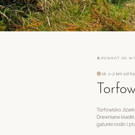
POWRÓT DO WY
ok. 1–2 km od ho
Torfow
Torfowisko Jizerk
Drewniane kładk
gatunki roślin i p