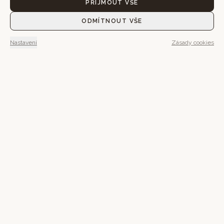
PŘIJMOUT VŠE
ODMÍTNOUT VŠE
Nastavení
Zásady cookies
Možná budete chtít ráno vyjít
ven.
Možná zůstat v posteli.
Tady má všechno svůj čas.
REZERVOVAT POBYT