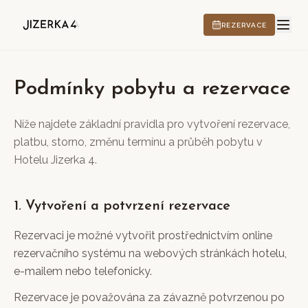
REZERVACE
Podmínky pobytu a rezervace
HOTEL
Níže najdete základní pravidla pro vytvoření rezervace,
platbu, storno, změnu termínu a průběh pobytu v
Hotelu Jizerka 4.
ZÁŽITKY
1. Vytvoření a potvrzení rezervace
Rezervaci je možné vytvořit prostřednictvím online
CS
EN
DE
PL
rezervačního systému na webových stránkách hotelu,
e-mailem nebo telefonicky.
Rezervace je považována za závazně potvrzenou po