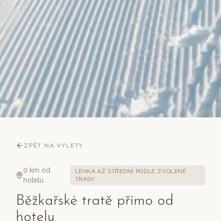
ZPĚT NA VÝLETY
0 km od
LEHKÁ AŽ STŘEDNÍ PODLE ZVOLENÉ
TRASY
hotelu
Běžkařské tratě přímo od
hotelu