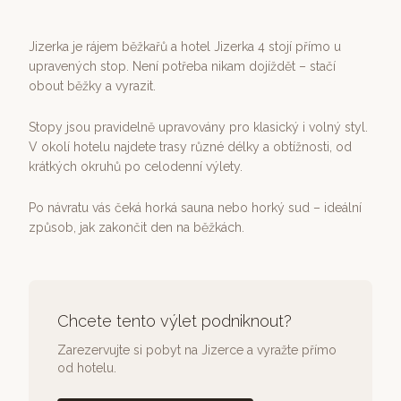
Jizerka je rájem běžkařů a hotel Jizerka 4 stojí přímo u
upravených stop. Není potřeba nikam dojíždět – stačí
obout běžky a vyrazit.
Stopy jsou pravidelně upravovány pro klasický i volný styl.
V okolí hotelu najdete trasy různé délky a obtížnosti, od
krátkých okruhů po celodenní výlety.
Po návratu vás čeká horká sauna nebo horký sud – ideální
způsob, jak zakončit den na běžkách.
Chcete tento výlet podniknout?
Zarezervujte si pobyt na Jizerce a vyražte přímo
od hotelu.