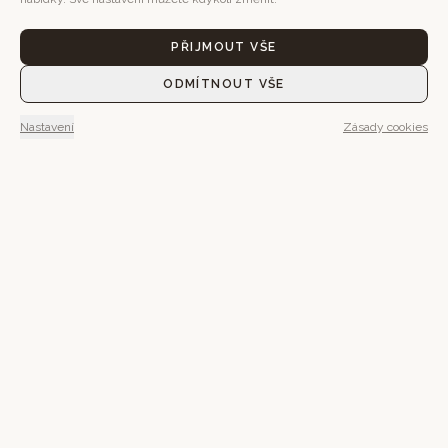
PŘIJMOUT VŠE
ODMÍTNOUT VŠE
Nastavení
Zásady cookies
Možná budete chtít ráno vyjít
ven.
Možná zůstat v posteli.
Tady má všechno svůj čas.
REZERVOVAT POBYT