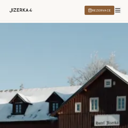
REZERVACE
HOTEL
ZÁŽITKY
CS
EN
DE
PL